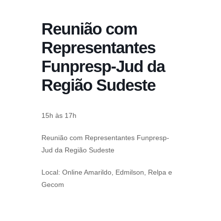
conteúdo
Reunião com
Pular
para
Representantes
o
Funpresp-Jud da
conteúdo
Região Sudeste
15h às 17h
Reunião com Representantes Funpresp-
Jud da Região Sudeste
Local: Online Amarildo, Edmilson, Relpa e
Gecom