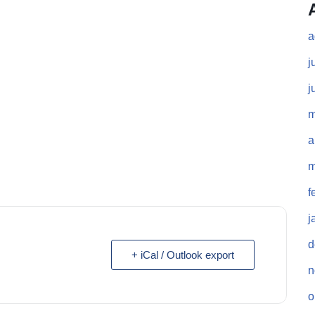
a
j
j
m
a
m
f
j
d
+ iCal / Outlook export
n
o