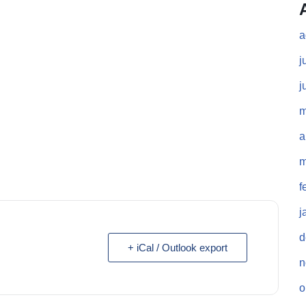
a
j
j
m
a
m
f
j
d
+ iCal / Outlook export
n
o