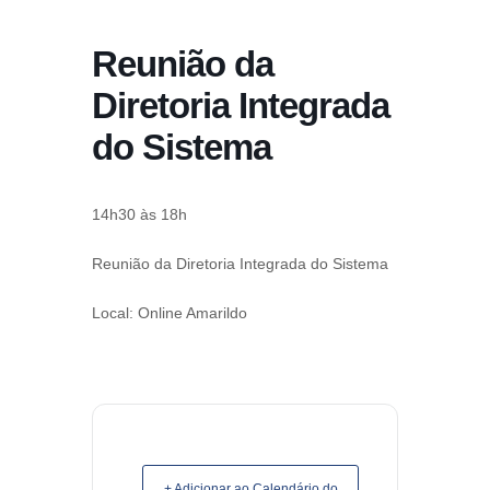
conteúdo
Reunião da
Pular
para
Diretoria Integrada
o
do Sistema
conteúdo
14h30 às 18h
Reunião da Diretoria Integrada do Sistema
Local: Online Amarildo
+ Adicionar ao Calendário do