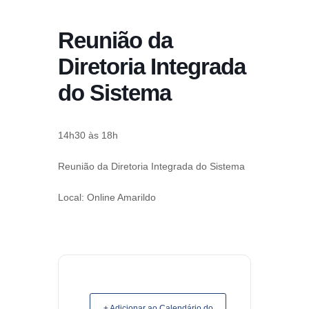
conteúdo
Reunião da
Pular
para
Diretoria Integrada
o
do Sistema
conteúdo
14h30 às 18h
Reunião da Diretoria Integrada do Sistema
Local: Online Amarildo
+ Adicionar ao Calendário do