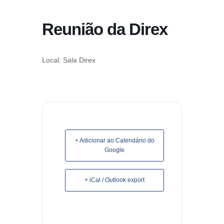
conteúdo
Reunião da Direx
Pular
para
o
Local: Sala Direx
conteúdo
+ Adicionar ao Calendário do
Google
+ iCal / Outlook export