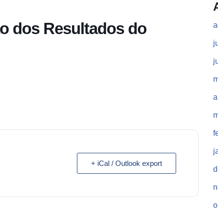
o dos Resultados do
a
j
j
m
a
m
f
j
+ iCal / Outlook export
d
n
o