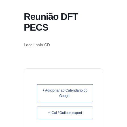
conteúdo
Reunião DFT
Pular
para
PECS
o
conteúdo
Local: sala CD
+ Adicionar ao Calendário do
Google
+ iCal / Outlook export