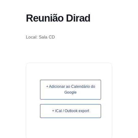
conteúdo
Reunião Dirad
Pular
para
o
Local: Sala CD
conteúdo
+ Adicionar ao Calendário do
Google
+ iCal / Outlook export