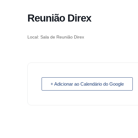
o
conteúdo
Reunião Direx
Pular
para
o
Local: Sala de Reunião Direx
conteúdo
+ Adicionar ao Calendário do Google