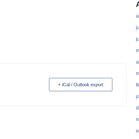
a
j
j
m
a
m
+ iCal / Outlook export
f
j
d
n
o