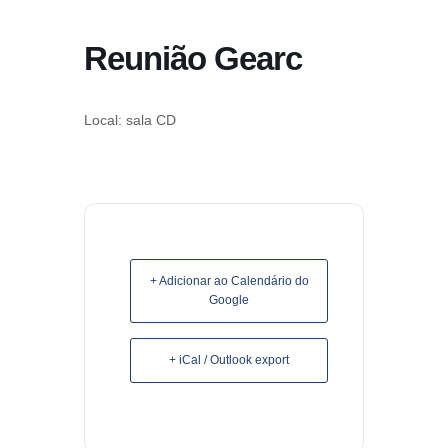
conteúdo
Reunião Gearc
Pular
para
o
Local: sala CD
conteúdo
+ Adicionar ao Calendário do
Google
+ iCal / Outlook export