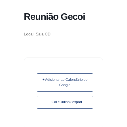
conteúdo
Reunião Gecoi
Pular
para
o
Local: Sala CD
conteúdo
+ Adicionar ao Calendário do
Google
+ iCal / Outlook export