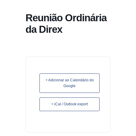
conteúdo
Reunião Ordinária
Pular
para
da Direx
o
conteúdo
+ Adicionar ao Calendário do
Google
+ iCal / Outlook export