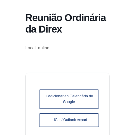
conteúdo
Reunião Ordinária
Pular
para
da Direx
o
conteúdo
Local: online
+ Adicionar ao Calendário do
Google
+ iCal / Outlook export