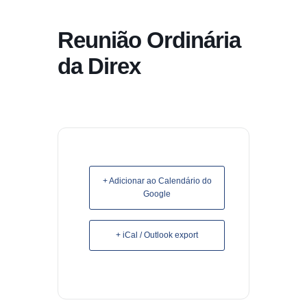
conteúdo
Reunião Ordinária
Pular
para
da Direx
o
conteúdo
+ Adicionar ao Calendário do
Google
+ iCal / Outlook export