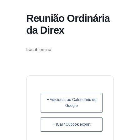
conteúdo
Reunião Ordinária
Pular
para
da Direx
o
conteúdo
Local: online
+ Adicionar ao Calendário do
Google
+ iCal / Outlook export