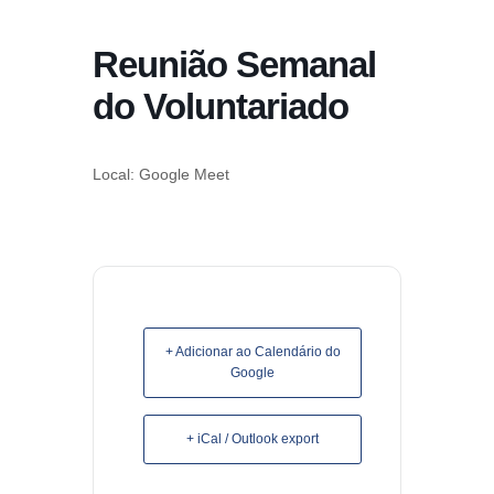
conteúdo
Reunião Semanal
Pular
para
do Voluntariado
o
conteúdo
Local: Google Meet
+ Adicionar ao Calendário do
Google
+ iCal / Outlook export