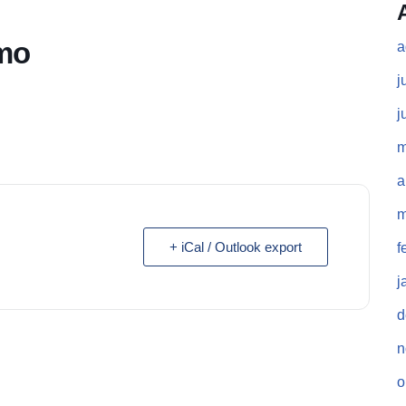
imo
a
j
j
m
a
m
+ iCal / Outlook export
f
j
d
n
o