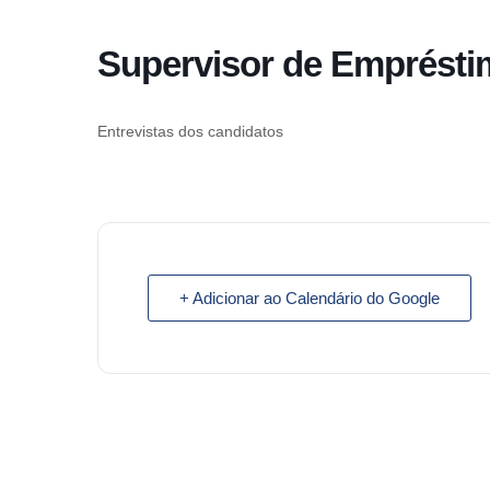
o
conteúdo
Supervisor de Emprést
Pular
para
o
Entrevistas dos candidatos
conteúdo
+ Adicionar ao Calendário do Google