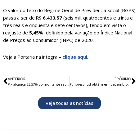
O valor do teto do Regime Geral de Previdência Social (RGPS)
passa a ser de
R$ 6.433,57
(seis mil, quatrocentos e trinta e
três reais e cinquenta e sete centavos), tendo em vista o
reajuste de
5,45%
, definido pela variação do Índice Nacional
de Preços ao Consumidor (INPC) de 2020.
Veja a Portaria na íntegra –
clique aqui
.
ANTERIOR
PRÓXIMO
Pix alcança 25,57% do montante recebido em contribuições facultativas pela Funpresp-Jud e ultrapassa R$ 400 mil
Funpresp-Jud obtém em dezembro o melhor resultado nominal mensal desde o início do Plano de Benefícios
Veja todas as notícias