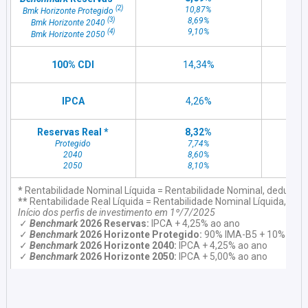
(2)
10,87%
Bmk Horizonte Protegido
(3)
8,69%
Bmk Horizonte 2040
9,10%
(4)
Bmk Horizonte 2050
100% CDI
14,34%
IPCA
4,26%
Reservas Real *
8,32%
Protegido
7,74%
2040
8,60%
2050
8,10%
*
Rentabilidade Nominal Líquida = Rentabilidade Nominal, deduzido
**
Rentabilidade Real Líquida = Rentabilidade Nominal Líquida, ded
Início dos perfis de investimento em 1º/7/2025
Benchmark
2026 Reservas:
IPCA + 4,25% ao ano
Benchmark
2026 Horizonte Protegido:
90% IMA-B5 + 10% DI
Benchmark
2026 Horizonte 2040:
IPCA + 4,25% ao ano
Benchmark
2026 Horizonte 2050:
IPCA + 5,00% ao ano