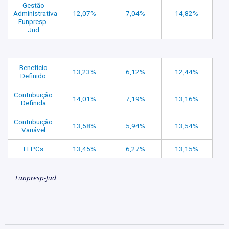
Gestão
Administrativa
12,07%
7,04%
14,82%
Funpresp-
Jud
Benefício
13,23%
6,12%
12,44%
Definido
Contribuição
14,01%
7,19%
13,16%
Definida
Contribuição
13,58%
5,94%
13,54%
Variável
EFPCs
13,45%
6,27%
13,15%
Funpresp-Jud