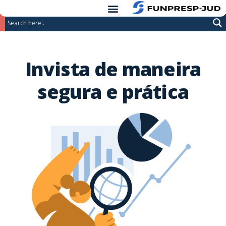
conteúdo
Pular
para
o
Invista de maneira
conteúdo
segura e prática