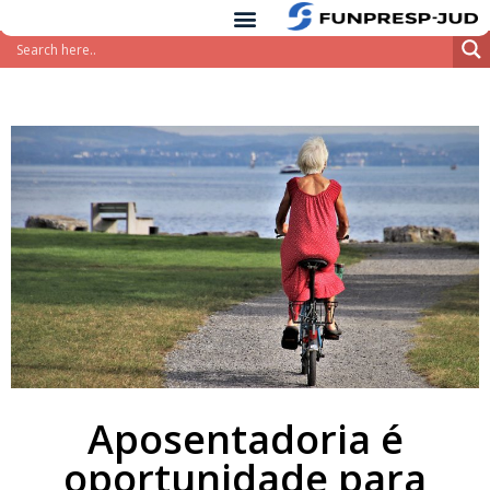
conteúdo
Pular
para
o
conteúdo
Aposentadoria é
oportunidade para