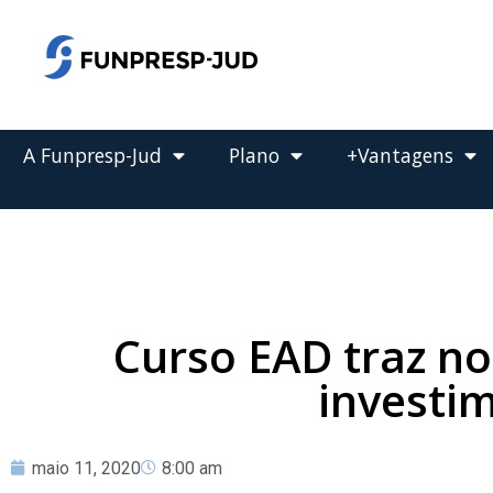
o
conteúdo
Pular
para
o
conteúdo
A Funpresp-Jud
Plano
+Vantagens
Curso EAD traz no
investi
maio 11, 2020
8:00 am