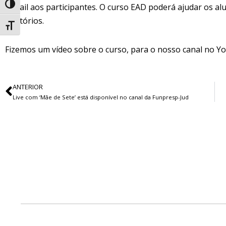
e-mail aos participantes. O curso EAD poderá ajudar os a
Alternar alto contraste
relatórios.
Alternar tamanho da fonte
Fizemos um vídeo sobre o curso, para o nosso canal no Yo
ANTERIOR
Live com ‘Mãe de Sete’ está disponível no canal da Funpresp-Jud