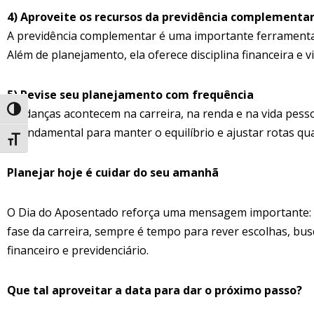
4) Aproveite os recursos da previdência complementa
A previdência complementar é uma importante ferramenta
Além de planejamento, ela oferece disciplina financeira e v
5) Revise seu planejamento com frequência
Mudanças acontecem na carreira, na renda e na vida pesso
Alternar alto contraste
é fundamental para manter o equilíbrio e ajustar rotas qu
Alternar tamanho da fonte
Planejar hoje é cuidar do seu amanhã
O Dia do Aposentado reforça uma mensagem importante:
fase da carreira, sempre é tempo para rever escolhas, bu
financeiro e previdenciário.
Que tal aproveitar a data para dar o próximo passo?