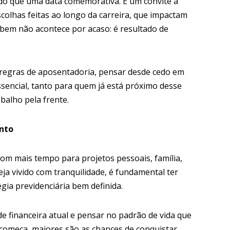
do que uma data comemorativa. É um convite à
scolhas feitas ao longo da carreira, que impactam
r bem não acontece por acaso: é resultado de
 regras de aposentadoria, pensar desde cedo em
ssencial, tanto para quem já está próximo desse
alho pela frente.
nto
com mais tempo para projetos pessoais, família,
ja vivido com tranquilidade, é fundamental ter
égia previdenciária bem definida.
ade financeira atual e pensar no padrão de vida que
 começa, maiores são as chances de conquistar