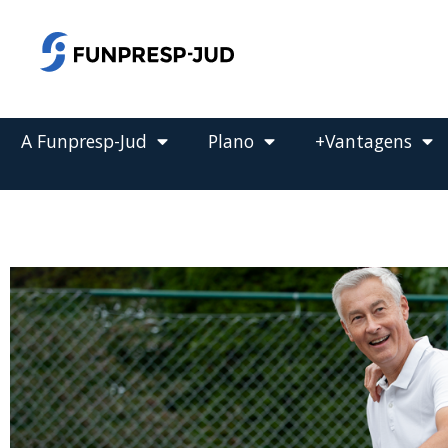
o
conteúdo
Pular
para
o
conteúdo
A Funpresp-Jud
Plano
+Vantagens