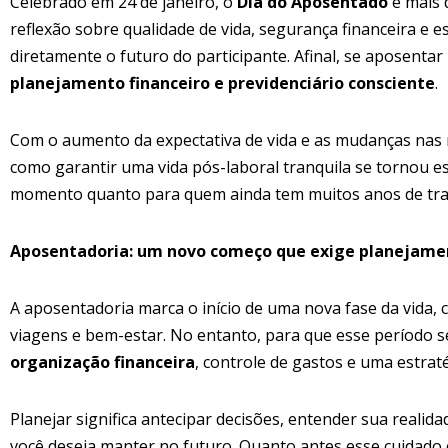
Celebrado em 24 de janeiro, o
Dia do Aposentado
é mais 
reflexão sobre qualidade de vida, segurança financeira e e
diretamente o futuro do participante. Afinal, se aposenta
planejamento financeiro e previdenciário consciente
.
Com o aumento da expectativa de vida e as mudanças nas
como garantir uma vida pós-laboral tranquila se tornou e
momento quanto para quem ainda tem muitos anos de trab
Aposentadoria: um novo começo que exige planejame
A aposentadoria marca o início de uma nova fase da vida, 
viagens e bem-estar. No entanto, para que esse período se
organização financeira
, controle de gastos e uma estrat
Planejar significa antecipar decisões, entender sua realid
você deseja manter no futuro. Quanto antes esse cuidado