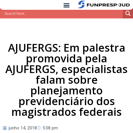
conteúdo
Pular
para
o
conteúdo
AJUFERGS: Em palestra
promovida pela
AJUFERGS, especialistas
falam sobre
planejamento
previdenciário dos
magistrados federais
junho 14, 2018
5:08 pm