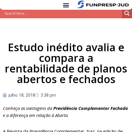
conteúdo
Pular
para
o
conteúdo
Estudo inédito avalia e
compara a
rentabilidade de planos
abertos e fechados
julho 18, 2018
3:38 pm
Conheça as vantagens da
Previdência Complementar Fechada
e a diferença em relação à Aberta
A Revista da Previdência Complementar, traz, na edição de