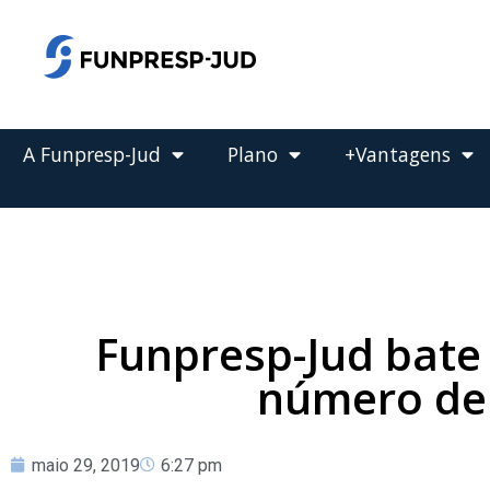
o
conteúdo
Pular
para
o
conteúdo
A Funpresp-Jud
Plano
+Vantagens
Funpresp-Jud bate
número de
maio 29, 2019
6:27 pm