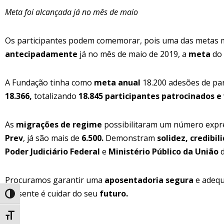
Meta foi alcançada já no mês de maio
Os participantes podem comemorar, pois uma das metas 
antecipadamente
já no mês de maio de 2019, a
meta
do 
A Fundação tinha como
meta anual
18.200 adesões de par
18.366,
totalizando
18.845 participantes patrocinados e
As
migrações de regime
possibilitaram um número expr
Prev
, já são mais de
6.500.
Demonstram
solidez,
credibil
Poder Judiciário Federal
e
Ministério Público da União
d
Procuramos garantir uma
aposentadoria segura
e adequ
presente é cuidar do seu
futuro.
Alternar alto contraste
Alternar tamanho da fonte