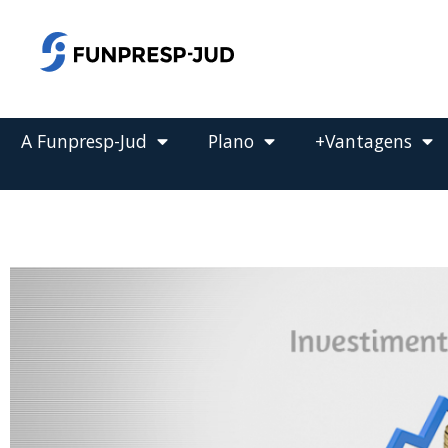
o
conteúdo
Pular
para
o
conteúdo
A Funpresp-Jud
Plano
+Vantagens