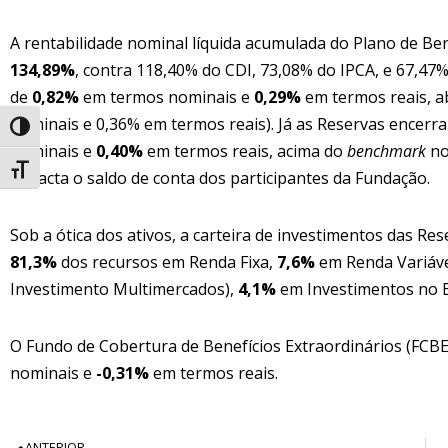
A rentabilidade nominal líquida acumulada do Plano de Be
134,89%
, contra 118,40% do CDI, 73,08% do IPCA, e 67,47
de
0,82%
em termos nominais e
0,29%
em termos reais, a
nominais e 0,36% em termos reais). Já as Reservas encer
Alternar alto contraste
nominais e
0,40%
em termos reais, acima do
benchmark
no
Alternar tamanho da fonte
impacta o saldo de conta dos participantes da Fundação.
Sob a ótica dos ativos, a carteira de investimentos das Re
81,3%
dos recursos em Renda Fixa,
7,6%
em Renda Variáv
Investimento Multimercados),
4,1%
em Investimentos no E
O Fundo de Cobertura de Benefícios Extraordinários (FCB
nominais e
-0,31%
em termos reais.
ANTERIOR