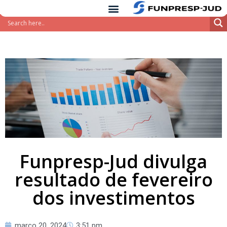
conteúdo
Pular
para
o
conteúdo
Funpresp-Jud divulga
resultado de fevereiro
dos investimentos
março 20, 2024
3:51 pm