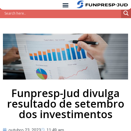
conteúdo
Pular
para
o
conteúdo
Funpresp-Jud divulga
resultado de setembro
dos investimentos
outubro 23, 2023
11:49 am