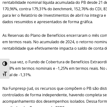
rentabilidade nominal líquida acumulada do PB desde 21 de
170,96%, contra 179,31% do
benchmark
, 152,76% do CDI, 
para ler o Relatório de Investimentos de abril na íntegra e
dados resumidos e apresentados de forma gráfica.
As Reservas do Plano de Benefícios encerraram o mês com
em termos reais. No acumulado de 2024, o retorno nominal 
rentabilidade que efetivamente impacta o saldo de conta d
Por sua vez, o Fundo de Cobertura de Benefícios Extraord
Alternar alto contraste
-0,88% em termos nominais e -1,25% em termos reais. No 
e real de -1,31%.
Alternar tamanho da fonte
Na Funpresp-Jud, os recursos que compõem o PB são distr
controlados de forma independente, havendo completa se
acompanhamento dos desempenhos isolados. Dessa forma, 