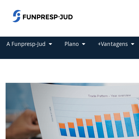
o
conteúdo
Pular
para
o
conteúdo
A Funpresp-Jud
Plano
+Vantagens