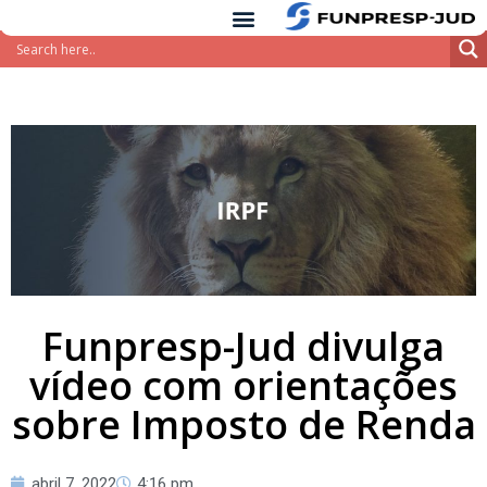
conteúdo
Pular
para
o
conteúdo
Funpresp-Jud divulga
vídeo com orientações
sobre Imposto de Renda
abril 7, 2022
4:16 pm