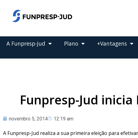
o
conteúdo
Pular
para
o
conteúdo
A Funpresp-Jud
Plano
+Vantagens
Funpresp-Jud inicia 
novembro 5, 2014
12:19 am
A Funpresp-Jud realiza a sua primeira eleição para efetiva