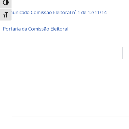
Alternar alto contraste
Comunicado Comissao Eleitoral nº 1 de 12/11/14
Alternar tamanho da fonte
Portaria da Comissão Eleitoral