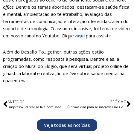
office
. Dentre os temas abordados, destacam-se saúde física
e mental, ambientação ao teletrabalho, avaliação das
ferramentas de comunicação e interação oferecidas, além do
suporte de tecnologia. O assunto, inclusive, foi tema de vídeo
em nosso canal no Youtube. Clique
aqui
para assistir.
Além do Desafio To…gether, outras ações estão
programadas, como resposta à pesquisa. Dentre elas, a
criação do Mural do Elogio, que será virtual; projeto online de
ginástica laboral e realização de
live
sobre saúde mental na
quarentena.
ANTERIOR
PRÓXIMO
Funpresp-Jud realiza live com Mãe de Sete em homenagem ao Dia das Mães
Últimos dias para se inscrever no Concurso de Vídeos da Funpresp-Jud
Veja todas as notícias