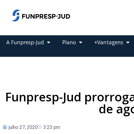
o
conteúdo
Pular
para
o
conteúdo
A Funpresp-Jud
Plano
+Vantagens
Funpresp-Jud prorroga
de ag
julho 27, 2020
3:23 pm