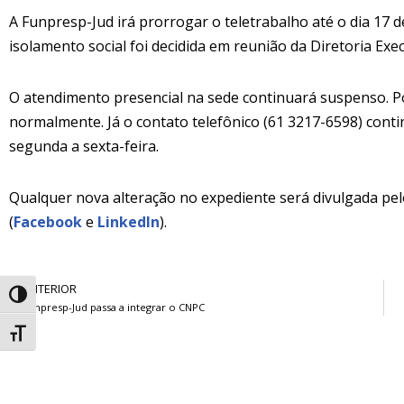
A Funpresp-Jud irá prorrogar o teletrabalho até o dia 17
isolamento social foi decidida em reunião da Diretoria Execu
O atendimento presencial na sede continuará suspenso. P
normalmente. Já o contato telefônico (61 3217-6598) conti
segunda a sexta-feira.
Qualquer nova alteração no expediente será divulgada pe
(
Facebook
e
LinkedIn
).
ANTERIOR
Alternar alto contraste
Funpresp-Jud passa a integrar o CNPC
Alternar tamanho da fonte