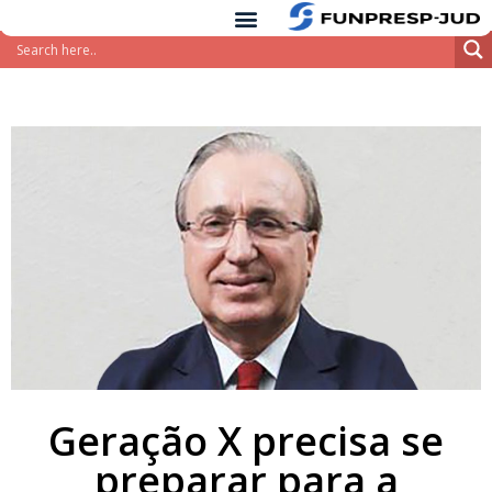
conteúdo
Pular
para
o
conteúdo
Geração X precisa se
preparar para a