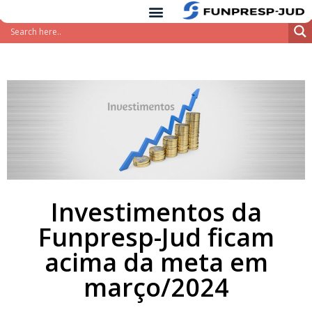
conteúdo
Pular
para
o
conteúdo
Investimentos da
Funpresp-Jud ficam
acima da meta em
março/2024