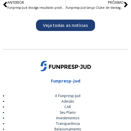
ANTERIOR
PRÓXIMO
Funpresp-Jud divulga resultado positivo de março e faz balanço do trimestre
Funpresp-Jud lança Clube de Vantagens com cashback previdenciário para participantes e assistidos
Veja todas as notícias
Funpresp-Jud
A Funpresp-Jud
Adesão
CAR
Seu Plano
Investimentos
Transparência
Relacionamento