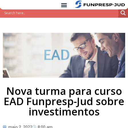
conteúdo
Pular
para
o
conteúdo
Nova turma para curso
EAD Funpresp-Jud sobre
investimentos
maio 2, 2022
8:00 am