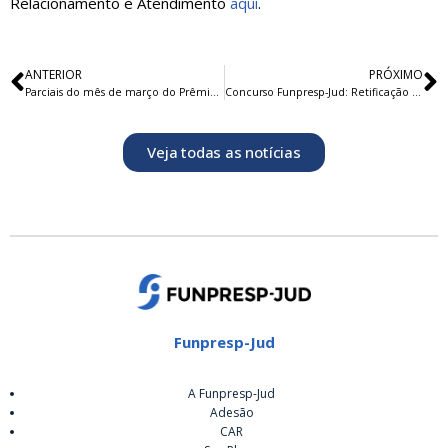
Relacionamento e Atendimento
aqui
.
ANTERIOR
PRÓXIMO
Parciais do mês de março do Prêmio Funpresp-Jud 2017
Concurso Funpresp-Jud: Retificação do resultado final na avaliação de títulos de candidatos sub judice
Veja todas as notícias
Funpresp-Jud
A Funpresp-Jud
Adesão
CAR