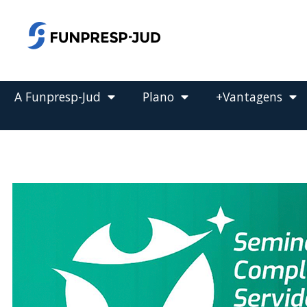
o
conteúdo
Pular
para
o
conteúdo
A Funpresp-Jud
Plano
+Vantagens