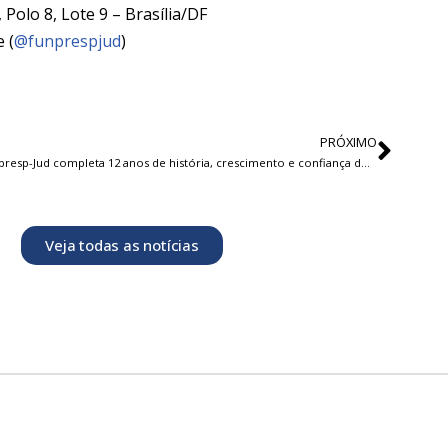
 Polo 8, Lote 9 – Brasília/DF
 (
@funprespjud
)
PRÓXIMO
Funpresp-Jud completa 12 anos de história, crescimento e confiança dos servidores
Veja todas as notícias