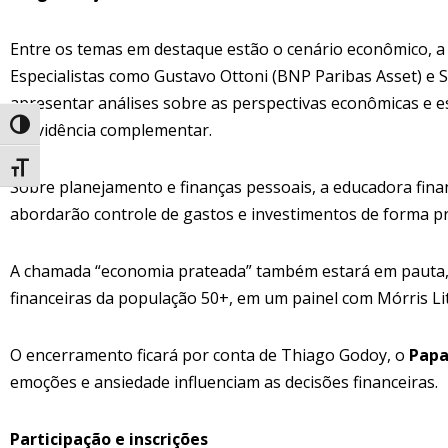
Entre os temas em destaque estão o cenário econômico, a 
Especialistas como Gustavo Ottoni (BNP Paribas Asset) e
apresentar análises sobre as perspectivas econômicas e e
previdência complementar.
Alternar alto contraste
Alternar tamanho da fonte
Sobre planejamento e finanças pessoais, a educadora fina
abordarão controle de gastos e investimentos de forma prá
A chamada “economia prateada” também estará em pauta, 
financeiras da população 50+, em um painel com Mórris Li
O encerramento ficará por conta de Thiago Godoy, o
Papa
emoções e ansiedade influenciam as decisões financeiras.
Participação e inscrições