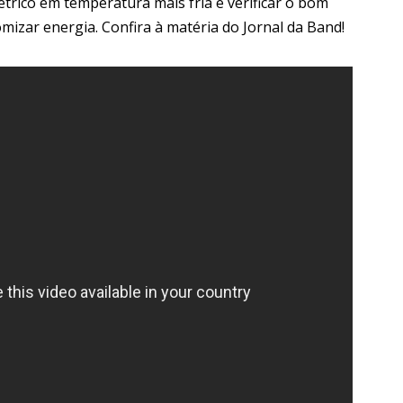
elétrico em temperatura mais fria e verificar o bom
izar energia. Confira à matéria do Jornal da Band!