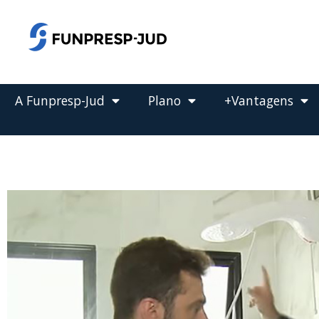
o
conteúdo
Pular
para
o
conteúdo
A Funpresp-Jud
Plano
+Vantagens