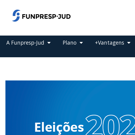
o
conteúdo
Pular
para
o
conteúdo
A Funpresp-Jud
Plano
+Vantagens