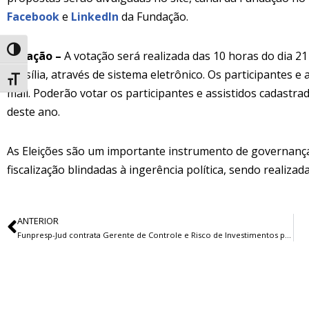
Facebook
e
LinkedIn
da Fundação.
Alternar alto contraste
Votação –
A votação será realizada das 10 horas do dia 21 
Brasília, através de sistema eletrônico. Os participantes e
Alternar tamanho da fonte
mail. Poderão votar os participantes e assistidos cadastra
deste ano.
As Eleições são um importante instrumento de governanç
fiscalização blindadas à ingerência política, sendo realiza
ANTERIOR
Funpresp-Jud contrata Gerente de Controle e Risco de Investimentos para trabalhar em Brasília