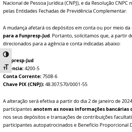
Nacional de Pessoa Jurídica (CNPJ), e da Resolução CNPC 
pelas Entidades Fechadas de Previdência Complementar.
A mudança afetará os depósitos em conta ou por meio da
para a Funpresp-Jud
. Portanto, solicitamos que, a partir
direcionados para a agência e conta indicadas abaixo:
Alternar alto contraste
Funpresp-Jud
Agência:
4200-5
Alternar tamanho da fonte
Conta Corrente:
7508-6
Chave PIX (CNPJ):
48.307.570/0001-55
A alteração será efetiva a partir do dia 2 de janeiro de 2
participantes
anotem as novas informações bancárias 
nos seus depósitos e transações de contribuições facultat
participantes autopatrocinados e Benefício Proporcional D