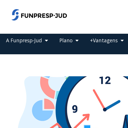
o
conteúdo
Pular
para
o
conteúdo
A Funpresp-Jud
Plano
+Vantagens