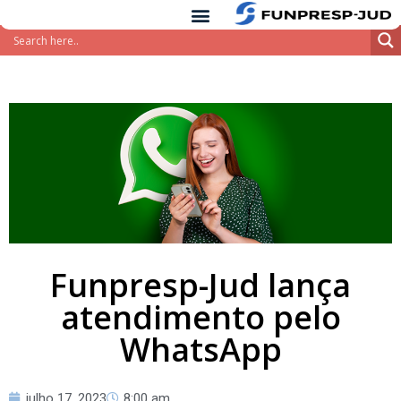
conteúdo
Pular
para
o
conteúdo
Funpresp-Jud lança
atendimento pelo
WhatsApp
julho 17, 2023
8:00 am