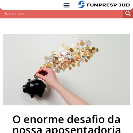
conteúdo
Pular
para
o
conteúdo
O enorme desafio da
nossa aposentadoria