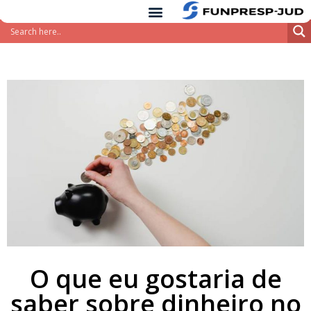
conteúdo
Pular
para
o
conteúdo
O que eu gostaria de
saber sobre dinheiro no