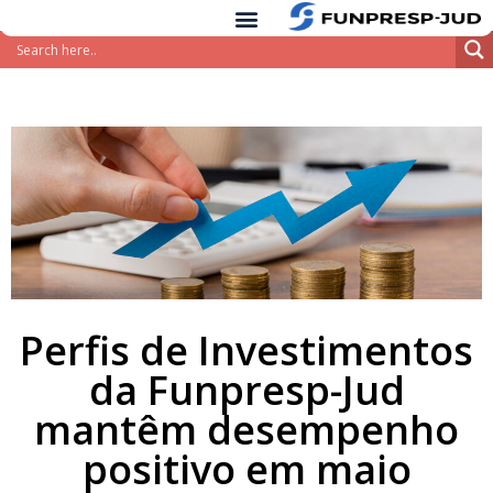
conteúdo
Pular
para
o
conteúdo
Perfis de Investimentos
da Funpresp-Jud
mantêm desempenho
positivo em maio