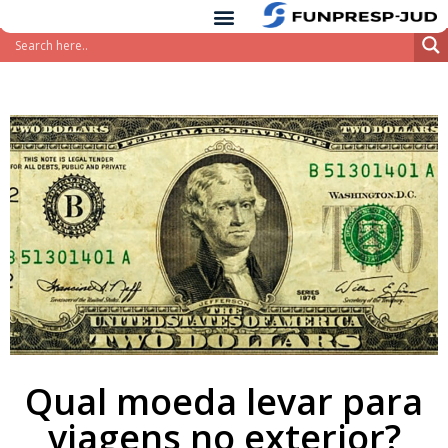
conteúdo
Pular
para
o
conteúdo
Qual moeda levar para
viagens no exterior?