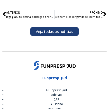
ANTERIOR
PRÓXIMO
Jogo gratuito ensina educação financeira para crianças e jovens
Economia da longevidade: nem todos os 60+ gostam de bege
Veja todas as notícias
Funpresp-Jud
A Funpresp-Jud
Adesão
CAR
Seu Plano
Investimentos