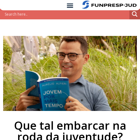
conteúdo
Pular
para
o
conteúdo
Que tal embarcar na
roda da juventude?