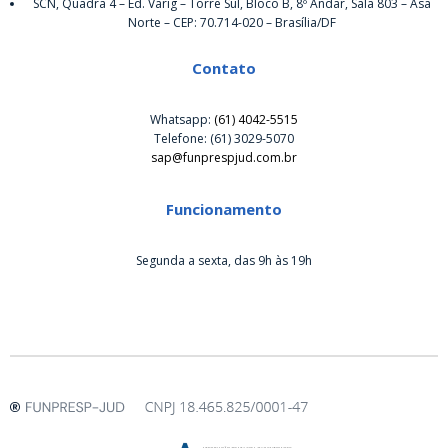
SCN, Quadra 4 – Ed. Varig – Torre Sul, Bloco B, 8º Andar, Sala 803 – Asa
Norte – CEP: 70.714-020 – Brasília/DF
Contato
Whatsapp:
(61) 4042-5515
Telefone: (61) 3029-5070
sap@funprespjud.com.br
Funcionamento
Segunda a sexta, das 9h às 19h