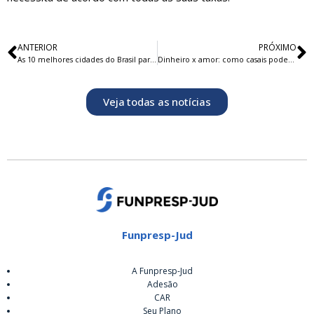
ANTERIOR
PRÓXIMO
As 10 melhores cidades do Brasil para morar quando se aposentar
Dinheiro x amor: como casais podem organizar as finanças com ‘DRs financeiras’ sem afetar a relação?
Veja todas as notícias
Funpresp-Jud
A Funpresp-Jud
Adesão
CAR
Seu Plano