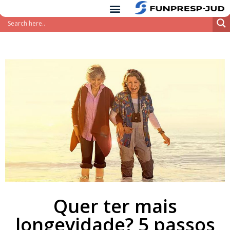
conteúdo
Pular
para
o
conteúdo
Quer ter mais
longevidade? 5 passos