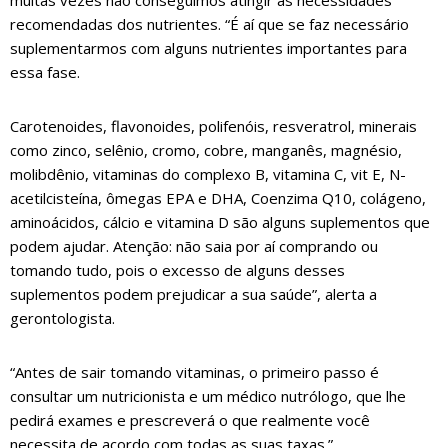
muitas vezes não conseguimos atingir as necessidades
recomendadas dos nutrientes. “É aí que se faz necessário
suplementarmos com alguns nutrientes importantes para
essa fase.
Carotenoides, flavonoides, polifenóis, resveratrol, minerais
como zinco, selênio, cromo, cobre, manganês, magnésio,
molibdênio, vitaminas do complexo B, vitamina C, vit E, N-
acetilcisteína, ômegas EPA e DHA, Coenzima Q10, colágeno,
aminoácidos, cálcio e vitamina D são alguns suplementos que
podem ajudar. Atenção: não saia por aí comprando ou
tomando tudo, pois o excesso de alguns desses
suplementos podem prejudicar a sua saúde”, alerta a
gerontologista.
“Antes de sair tomando vitaminas, o primeiro passo é
consultar um nutricionista e um médico nutrólogo, que lhe
pedirá exames e prescreverá o que realmente você
necessita de acordo com todas as suas taxas.”