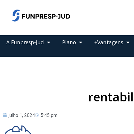
o
conteúdo
Pular
para
o
conteúdo
A Funpresp-Jud
Plano
+Vantagens
rentabi
julho 1, 2024
5:45 pm